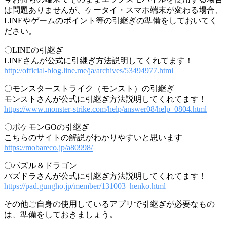
は問題ありませんが、ケータイ・スマホ端末が変わる場合、
LINEやゲームのポイント等の引継ぎの準備をしておいてく
ださい。
〇LINEの引継ぎ
LINEさんが公式に引継ぎ方法説明してくれてます！
http://official-blog.line.me/ja/archives/53494977.html
〇モンスターストライク（モンスト）の引継ぎ
モンストさんが公式に引継ぎ方法説明してくれてます！
https://www.monster-strike.com/help/answer08/help_0804.html
〇ポケモンGOの引継ぎ
こちらのサイトの解説がわかりやすいと思います
https://mobareco.jp/a80998/
〇パズル＆ドラゴン
パズドラさんが公式に引継ぎ方法説明してくれてます！
https://pad.gungho.jp/member/131003_henko.html
その他ご自身の使用しているアプリで引継ぎが必要なもの
は、準備をしておきましょう。