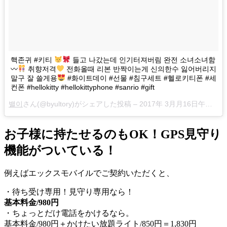
핵존귀 #키티
들고 나갔는데 인기터져버림 완전 소녀소녀함
〰
취향저격
전화올때 리본 반짝이는게 신의한수 잃어버리지
말구 잘 쓸게용
#화이트데이 #선물 #침구세트 #헬로키티폰 #세
컨폰 #hellokitty #hellokittyphone #sanrio #gift
밸이
さん(@byultory)がシェアした投稿 –
2017年 3月月16日午後4時44分PDT
お子様に持たせるのもOK！GPS見守り
機能がついている！
例えばエックスモバイルでご契約いただくと、
・待ち受け専用！見守り専用なら！
基本料金/980円
・ちょっとだけ電話をかけるなら。
基本料金/980円＋かけたい放題ライト/850円＝1,830円