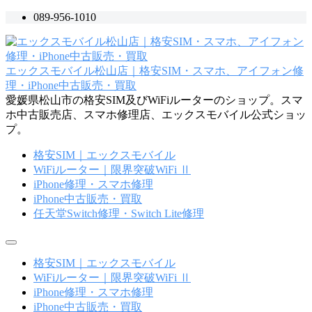
コ
089-956-1010
ン
テ
ン
エックスモバイル松山店｜格安SIM・スマホ、アイフォン修
ツ
理・iPhone中古販売・買取
へ
愛媛県松山市の格安SIM及びWiFiルーターのショップ。スマ
ス
ホ中古販売店、スマホ修理店、エックスモバイル公式ショッ
キ
プ。
ッ
プ
格安SIM｜エックスモバイル
WiFiルーター｜限界突破WiFi Ⅱ
iPhone修理・スマホ修理
iPhone中古販売・買取
任天堂Switch修理・Switch Lite修理
メ
ニ
格安SIM｜エックスモバイル
ュ
WiFiルーター｜限界突破WiFi Ⅱ
ー
iPhone修理・スマホ修理
iPhone中古販売・買取