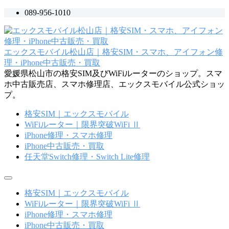
コ
089-956-1010
ン
テ
ン
エックスモバイル松山店｜格安SIM・スマホ、アイフォン修
ツ
理・iPhone中古販売・買取
へ
愛媛県松山市の格安SIM及びWiFiルーターのショップ。スマ
ス
ホ中古販売店、スマホ修理店、エックスモバイル公式ショッ
キ
プ。
ッ
プ
格安SIM｜エックスモバイル
WiFiルーター｜限界突破WiFi Ⅱ
iPhone修理・スマホ修理
iPhone中古販売・買取
任天堂Switch修理・Switch Lite修理
メ
ニ
格安SIM｜エックスモバイル
ュ
WiFiルーター｜限界突破WiFi Ⅱ
ー
iPhone修理・スマホ修理
iPhone中古販売・買取