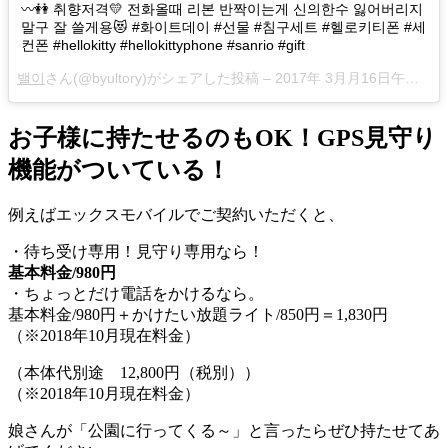
〰👭 취향저격💛 전화올때 리본 반짝이는게 신의한수 잃어버리지
말구 잘 쓸게용😻 #화이트데이 #선물 #침구세트 #헬로키티폰 #세
컨폰 #hellokitty #hellokittyphone #sanrio #gift
밸이
さん(@byultory)がシェアした投稿 –
2017年 3月月16日午後4時44分PDT
お子様に持たせるのもOK！GPS見守り
機能がついている！
例えばエックスモバイルでご契約いただくと、
・待ち受け専用！見守り専用なら！
基本料金/980円
・ちょっとだけ電話をかけるなら。
基本料金/980円＋かけたい放題ライト/850円＝1,830円
（※2018年10月現在料金）
（本体代別途 12,800円（税別））
（※2018年10月現在料金）
娘さんが「公園に行ってくる～」と言ったらぜひ持たせてあ