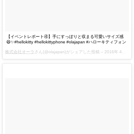
【イベントレポート④】手にすっぽりと収まる可愛いサイズ感
😆✨#hellokitty #hellokittyphone #olajapan #ハローキティフォン
株式会社オーラ
さん(@olajapan)がシェアした投稿 –
2016年 4月月20日午後8時34分PDT