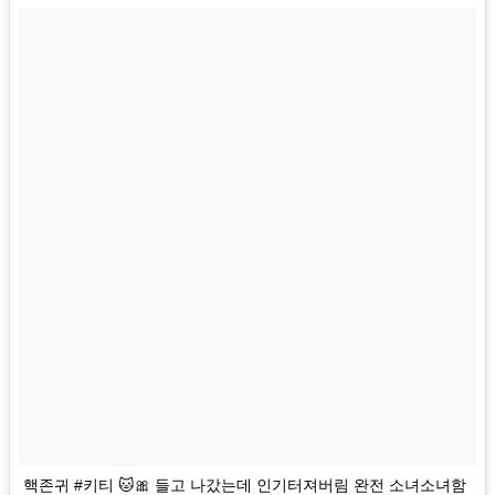
핵존귀 #키티 🐱🎀 들고 나갔는데 인기터져버림 완전 소녀소녀함