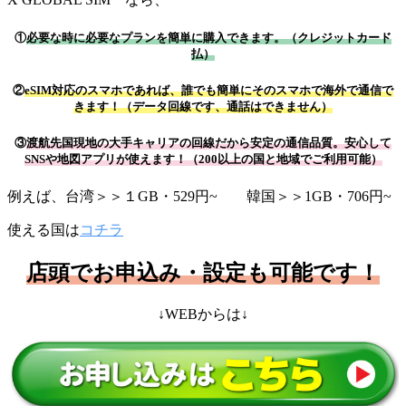
①
必要な時に必要なプランを簡単に購入できます。（クレジットカード
払）
②
eSIM対応のスマホであれば、誰でも簡単にそのスマホで海外で通信で
きます！（データ回線です、通話はできません）
③
渡航先国現地の大手キャリアの回線だから安定の通信品質。安心して
SNSや地図アプリが使えます！（200以上の国と地域でご利用可能）
例えば、台湾＞＞１GB・529円~ 韓国＞＞1GB・706円~
使える国は
コチラ
店頭でお申込み・設定も可能です！
↓WEBからは↓