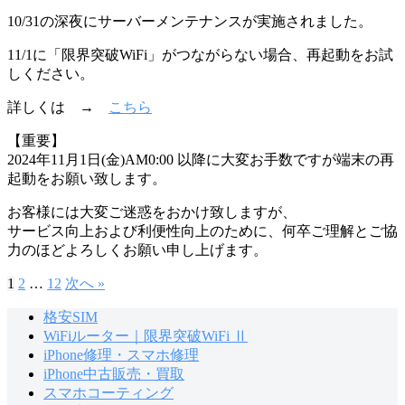
10/31の深夜にサーバーメンテナンスが実施されました。
11/1に「限界突破WiFi」がつながらない場合、再起動をお試
しください。
詳しくは →
こちら
【重要】
2024年11月1日(金)AM0:00 以降に大変お手数ですが端末の再
起動をお願い致します。
お客様には大変ご迷惑をおかけ致しますが、
サービス向上および利便性向上のために、何卒ご理解とご協
力のほどよろしくお願い申し上げます。
1
2
…
12
次へ »
投
稿
格安SIM
WiFiルーター｜限界突破WiFi Ⅱ
の
iPhone修理・スマホ修理
ペ
iPhone中古販売・買取
スマホコーティング
ー