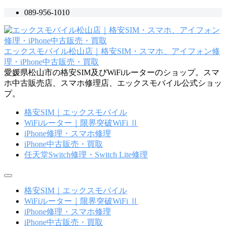
コ
089-956-1010
ン
テ
ン
エックスモバイル松山店｜格安SIM・スマホ、アイフォン修
ツ
理・iPhone中古販売・買取
へ
愛媛県松山市の格安SIM及びWiFiルーターのショップ。スマ
ス
ホ中古販売店、スマホ修理店、エックスモバイル公式ショッ
キ
プ。
ッ
プ
格安SIM｜エックスモバイル
WiFiルーター｜限界突破WiFi Ⅱ
iPhone修理・スマホ修理
iPhone中古販売・買取
任天堂Switch修理・Switch Lite修理
メ
ニ
格安SIM｜エックスモバイル
ュ
WiFiルーター｜限界突破WiFi Ⅱ
ー
iPhone修理・スマホ修理
iPhone中古販売・買取