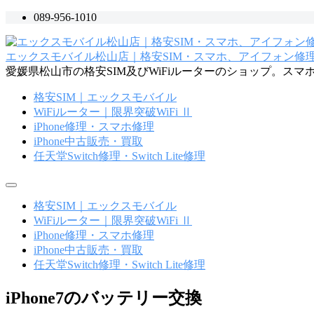
コ
089-956-1010
ン
テ
エックスモバイル松山店｜格安SIM・スマホ、アイフォン修理・
ン
愛媛県松山市の格安SIM及びWiFiルーターのショップ。ス
ツ
へ
格安SIM｜エックスモバイル
ス
WiFiルーター｜限界突破WiFi Ⅱ
キ
iPhone修理・スマホ修理
ッ
iPhone中古販売・買取
プ
任天堂Switch修理・Switch Lite修理
メ
ニ
格安SIM｜エックスモバイル
ュ
WiFiルーター｜限界突破WiFi Ⅱ
ー
iPhone修理・スマホ修理
iPhone中古販売・買取
任天堂Switch修理・Switch Lite修理
iPhone7のバッテリー交換