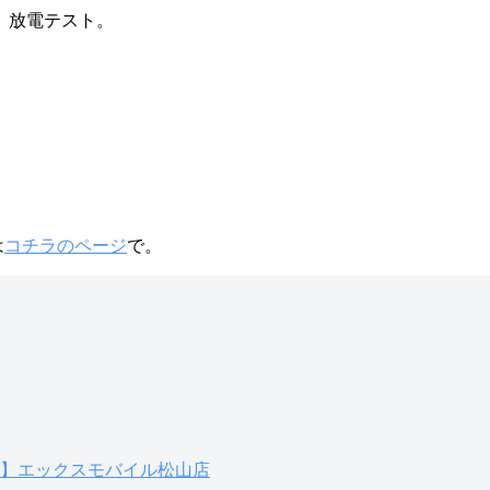
、放電テスト。
は
コチラの
ページ
で。
】エックスモバイル松山店