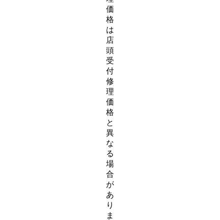
価
格
は
店
頭
受
付
修
理
価
格
と
異
な
る
場
合
が
あ
り
ま