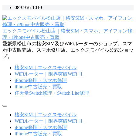
コ
089-956-1010
ン
テ
ン
エックスモバイル松山店｜格安SIM・スマホ、アイフォン修
ツ
理・iPhone中古販売・買取
へ
愛媛県松山市の格安SIM及びWiFiルーターのショップ。スマ
ス
ホ中古販売店、スマホ修理店、エックスモバイル公式ショッ
キ
プ。
ッ
プ
格安SIM｜エックスモバイル
WiFiルーター｜限界突破WiFi Ⅱ
iPhone修理・スマホ修理
iPhone中古販売・買取
任天堂Switch修理・Switch Lite修理
メ
ニ
格安SIM｜エックスモバイル
ュ
WiFiルーター｜限界突破WiFi Ⅱ
ー
iPhone修理・スマホ修理
iPhone中古販売・買取