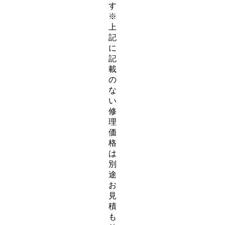
す
※
上
記
に
記
載
の
な
い
修
理
価
格
は
別
途
お
見
積
も