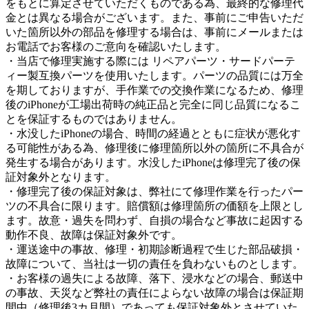
をもとに算定させていただくものである為、最終的な修理代
金とは異なる場合がございます。また、事前にご申告いただ
いた箇所以外の部品を修理する場合は、事前にメールまたは
お電話でお客様のご意向を確認いたします。
・当店で修理実施する際には リペアパーツ・サードパーテ
ィー製互換パーツを使用いたします。パーツの品質には万全
を期しておりますが、手作業での交換作業になるため、修理
後のiPhoneが工場出荷時の純正品と完全に同じ品質になるこ
とを保証するものではありません。
・水没したiPhoneの場合、時間の経過とともに症状が悪化す
る可能性がある為、修理後に修理箇所以外の箇所に不具合が
発生する場合があります。水没したiPhoneは修理完了後の保
証対象外となります。
・修理完了後の保証対象は、弊社にて修理作業を行ったパー
ツの不具合に限ります。賠償額は修理箇所の価額を上限とし
ます。故意・過失を問わず、自損の場合など事故に起因する
動作不良、故障は保証対象外です。
・運送途中の事故、修理・初期診断過程で生じた部品破損・
故障について、当社は一切の責任を負わないものとします。
・お客様の過失による故障、落下、浸水などの場合、郵送中
の事故、天災など弊社の責任によらない故障の場合は保証期
間中（修理後3カ月間）であっても保証対象外とさせていた