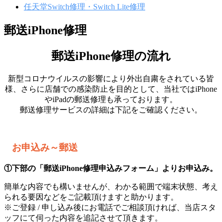
任天堂Switch修理・Switch Lite修理
郵送iPhone修理
郵送iPhone修理の流れ
郵
新型コロナウイルスの影響により外出自粛をされている皆
送
様、さらに店舗での感染防止を目的として、当社ではiPhone
iPhone
やiPadの郵送修理も承っております。
修
郵送修理サービスの詳細は下記をご確認ください。
理
お申込み～郵送
2020
年
5
①下部の「郵送iPhone修理申込みフォーム」よりお申込み。
月
簡単な内容でも構いませんが、わかる範囲で端末状態、考え
17
日
られる要因などをご記載頂けますと助かります。
by
※ご登録 / 申し込み後にお電話でご相談頂ければ、当店スタ
xmobile
ッフにて伺った内容を追記させて頂きます。