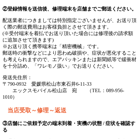
②登録情報を送信後、修理端末を店舗までご郵送ください。
配送業者につきましては特別指定ございませんが、お送り頂
く際の郵送費用はお客様負担とさせて頂きます。
(※受付端末を着払でお送り頂いた場合には修理後の請求額
に追加させて頂きます)
※お送り頂く携帯端末は「精密機械」です。
郵送時の衝撃などにより思わぬ破損や、症状が悪化すること
も考えられますので、エアパッキンまたは新聞紙等で緩衝材
を十分詰め、「ワレモノ扱い」でお送りください。
発送先住所：
〒790-0932 愛媛県松山市東石井6-11-33
エックスモバイル松山店 宛 （TEL：089-956-
1010）
当店受取～修理～返送
③店舗にご依頼予定の端末到着・実機の状態 / 症状を確認す
る