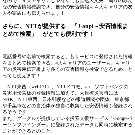
なので、４大キャリアじゃなくても全然大丈夫！周りのみん
なの安否情報確認でき、自分の安否情報も４大キャリアの友
人や家族にも伝えられます！
さらに、NTTが提供する 「J-anpi～安否情報ま
とめて検索」 がとても便利です！
電話番号や名前で検索すると、各サービスに登録された情報
をまとめて検索できる。4大キャリアのユーザーも、キャリ
アの災害用伝言板より多くの安否情報を検索できるため、と
っても使えます！
NTT東西（web171）、NTTドコモ、au、ソフトバンクの
災害用伝言板の登録情報に加えて、大規模災害時には、
NHK、NTT東西、日本郵便などの報道機関や団体、東京都
や千葉市などの自治体が独自に収集した安否情報も登録され
るそうです。
また、グーグルが提供している捜索支援サービス「Googleパ
ーソンファインダー」に登録されたデータも同時に検索する
ことができるとのこと。