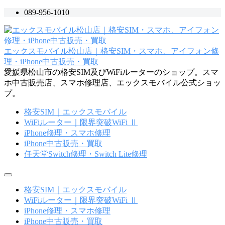
コ
089-956-1010
ン
テ
ン
エックスモバイル松山店｜格安SIM・スマホ、アイフォン修
ツ
理・iPhone中古販売・買取
へ
愛媛県松山市の格安SIM及びWiFiルーターのショップ。スマ
ス
ホ中古販売店、スマホ修理店、エックスモバイル公式ショッ
キ
プ。
ッ
プ
格安SIM｜エックスモバイル
WiFiルーター｜限界突破WiFi Ⅱ
iPhone修理・スマホ修理
iPhone中古販売・買取
任天堂Switch修理・Switch Lite修理
メ
ニ
格安SIM｜エックスモバイル
ュ
WiFiルーター｜限界突破WiFi Ⅱ
ー
iPhone修理・スマホ修理
iPhone中古販売・買取