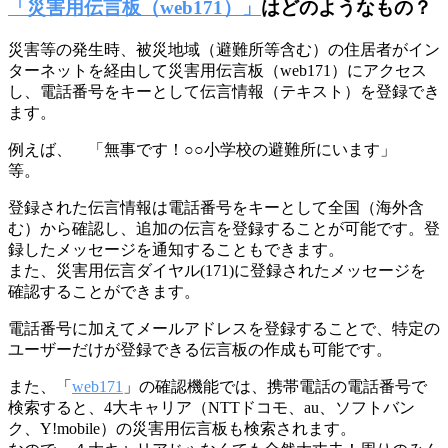
「災害用伝言板（web171）」
はどのようなもの？
災害等の発生時、被災地域（避難所等含む）の住居者がイン
ターネットを経由して災害用伝言板（web171）にアクセス
し、電話番号をキーとして伝言情報（テキスト）を登録でき
ます。
例えば、 「無事です！○○小学校の避難所にいます」
等。
登録された伝言情報は電話番号をキーとして全国（海外含
む）から確認し、追加の伝言を登録することが可能です。登
録したメッセージを通知することもできます。
また、災害用伝言ダイヤル(171)に登録されたメッセージを
確認することができます。
電話番号に加えてメールアドレスを登録することで、特定の
ユーザーだけが登録できる伝言板の作成も可能です。
また、「
web171
」の確認機能では、携帯電話の電話番号で
検索すると、4大キャリア（NTTドコモ、au、ソフトバン
ク、Y!mobile）の災害用伝言板も検索されます。