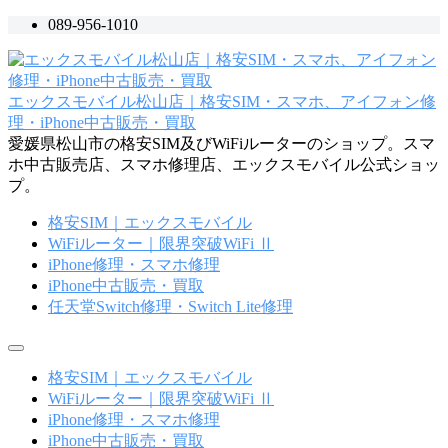
コ
089-956-1010
ン
テ
ン
エックスモバイル松山店｜格安SIM・スマホ、アイフォン修
ツ
理・iPhone中古販売・買取
へ
愛媛県松山市の格安SIM及びWiFiルーターのショップ。スマ
ス
ホ中古販売店、スマホ修理店、エックスモバイル公式ショッ
キ
プ。
ッ
プ
格安SIM｜エックスモバイル
WiFiルーター｜限界突破WiFi Ⅱ
iPhone修理・スマホ修理
iPhone中古販売・買取
任天堂Switch修理・Switch Lite修理
メ
ニ
格安SIM｜エックスモバイル
ュ
WiFiルーター｜限界突破WiFi Ⅱ
ー
iPhone修理・スマホ修理
iPhone中古販売・買取