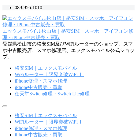
コ
089-956-1010
ン
テ
ン
エックスモバイル松山店｜格安SIM・スマホ、アイフォン修
ツ
理・iPhone中古販売・買取
へ
愛媛県松山市の格安SIM及びWiFiルーターのショップ。スマ
ス
ホ中古販売店、スマホ修理店、エックスモバイル公式ショッ
キ
プ。
ッ
プ
格安SIM｜エックスモバイル
WiFiルーター｜限界突破WiFi Ⅱ
iPhone修理・スマホ修理
iPhone中古販売・買取
任天堂Switch修理・Switch Lite修理
メ
ニ
格安SIM｜エックスモバイル
ュ
WiFiルーター｜限界突破WiFi Ⅱ
ー
iPhone修理・スマホ修理
iPhone中古販売・買取