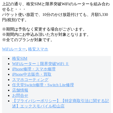
上記の通り、格安SIMと限界突破WiFiのルーターを組み合わ
せると・・・
パケット使い放題で、10分のかけ放題付けても、月額5,330
円(税別)です。
※期間は予告なく変更する場合がございます。
※期間内にお申込み頂いた方が対象となります。
※全てのプランが対象です。
WiFiルーター
,
格安スマホ
格安SIM
WiFiルーター｜限界突破WiFi Ⅱ
iPhone修理・スマホ修理
iPhone中古販売・買取
スマホコーティング
任天堂Switch修理・Switch Lite修理
店舗情報
お問合せ
【プライバシーポリシー】【特定商取引法に関する記
述】エックスモバイル松山店