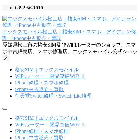
コ
089-956-1010
ン
テ
ン
エックスモバイル松山店｜格安SIM・スマホ、アイフォン修
ツ
理・iPhone中古販売・買取
へ
愛媛県松山市の格安SIM及びWiFiルーターのショップ。スマ
ス
ホ中古販売店、スマホ修理店、エックスモバイル公式ショッ
キ
プ。
ッ
プ
格安SIM｜エックスモバイル
WiFiルーター｜限界突破WiFi Ⅱ
iPhone修理・スマホ修理
iPhone中古販売・買取
任天堂Switch修理・Switch Lite修理
メ
ニ
格安SIM｜エックスモバイル
ュ
WiFiルーター｜限界突破WiFi Ⅱ
ー
iPhone修理・スマホ修理
iPhone中古販売・買取