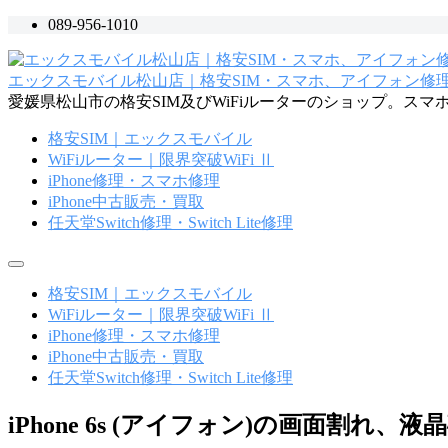
コ
089-956-1010
ン
テ
エックスモバイル松山店｜格安SIM・スマホ、アイフォン修理・
ン
愛媛県松山市の格安SIM及びWiFiルーターのショップ。ス
ツ
へ
格安SIM｜エックスモバイル
ス
WiFiルーター｜限界突破WiFi Ⅱ
キ
iPhone修理・スマホ修理
ッ
iPhone中古販売・買取
プ
任天堂Switch修理・Switch Lite修理
メ
ニ
格安SIM｜エックスモバイル
ュ
WiFiルーター｜限界突破WiFi Ⅱ
ー
iPhone修理・スマホ修理
iPhone中古販売・買取
任天堂Switch修理・Switch Lite修理
iPhone 6s (アイフォン)の画面割れ