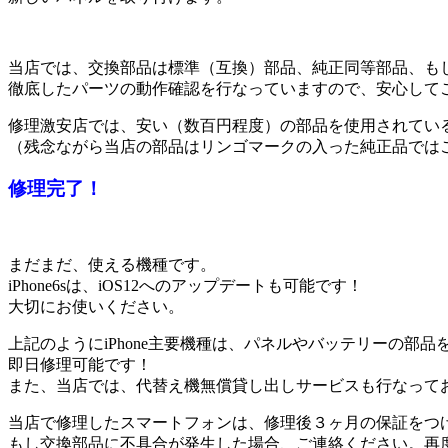
当店では、交換部品は標準（互換）部品、純正同等部品、も
徹底したパーツの動作確認を行なっていますので、安心して
修理激安店では、安い（数百円程度）の部品を使用されている
（残念ながら当店の部品はリンゴマークの入った純正品では
修理完了！
まだまだ、使える機種です。
iPhone6sは、iOS12へのアップデートも可能です！
大切にお使いください。
上記のようにiPhone主要機種は、パネルやバッテリーの部
即日修理可能です！
また、当店では、
代替え機無償貸し出しサービスも行なって
当店で修理したスマートフォンは、
修理後３ヶ月の保証
をつ
もし交換部品に不具合が発生した場合、ご連絡ください。再