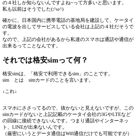
の４社しか知らないんですよね~って方多いと思います。
私も以前はそうでした(;^ω^)
確かに、日本国内に携帯電話の基地局を建設して、ケータイ
の電波を出してサービスしている会社は上記の４社だそうで
す。
なので、上記の会社があるから私達のスマホは通話や通信が
出来るってことなんです。
それでは格安simって何？
格安simは、「格安で利用できるsim」のことです。
sim とは simカードのことを言います。
↓これ↓
スマホにささってるので、抜かないと見えないですが、この
simカードがないと上記記載のケータイ会社の3GやLTEなど
の回線に接続できないんです。つまり通話やインターネッ
ト、LINEが出来ないんです。
（厳密にいうとデータ通信はWifi通信だけでも可能ですが）