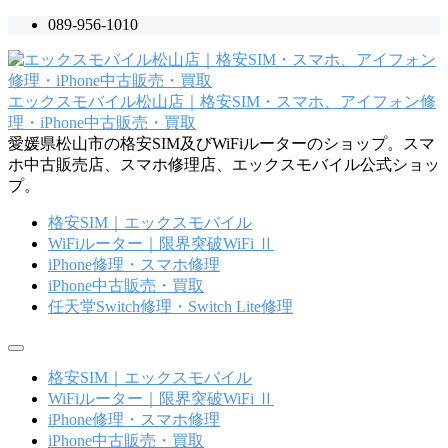
コ
089-956-1010
ン
テ
ン
エックスモバイル松山店｜格安SIM・スマホ、アイフォン修
ツ
理・iPhone中古販売・買取
へ
愛媛県松山市の格安SIM及びWiFiルーターのショップ。スマ
ス
ホ中古販売店、スマホ修理店、エックスモバイル公式ショッ
キ
プ。
ッ
プ
格安SIM｜エックスモバイル
WiFiルーター｜限界突破WiFi Ⅱ
iPhone修理・スマホ修理
iPhone中古販売・買取
任天堂Switch修理・Switch Lite修理
メ
ニ
格安SIM｜エックスモバイル
ュ
WiFiルーター｜限界突破WiFi Ⅱ
ー
iPhone修理・スマホ修理
iPhone中古販売・買取