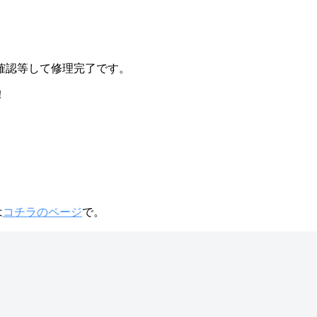
確認等して修理完了です。
！
は
コチラのページ
で。