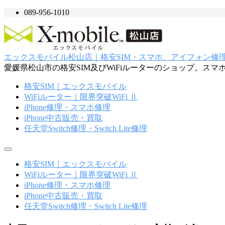
コ
089-956-1010
ン
テ
ン
ツ
エックスモバイル松山店｜格安SIM・スマホ、アイフォン修理・
へ
愛媛県松山市の格安SIM及びWiFiルーターのショップ。ス
ス
キ
格安SIM｜エックスモバイル
ッ
WiFiルーター｜限界突破WiFi Ⅱ
プ
iPhone修理・スマホ修理
iPhone中古販売・買取
任天堂Switch修理・Switch Lite修理
メ
ニ
格安SIM｜エックスモバイル
ュ
WiFiルーター｜限界突破WiFi Ⅱ
ー
iPhone修理・スマホ修理
iPhone中古販売・買取
任天堂Switch修理・Switch Lite修理