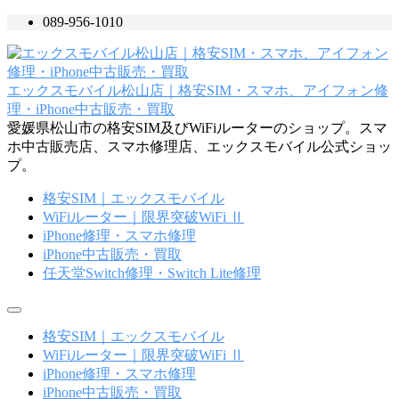
コ
089-956-1010
ン
テ
ン
エックスモバイル松山店｜格安SIM・スマホ、アイフォン修
ツ
理・iPhone中古販売・買取
へ
愛媛県松山市の格安SIM及びWiFiルーターのショップ。スマ
ス
ホ中古販売店、スマホ修理店、エックスモバイル公式ショッ
キ
プ。
ッ
プ
格安SIM｜エックスモバイル
WiFiルーター｜限界突破WiFi Ⅱ
iPhone修理・スマホ修理
iPhone中古販売・買取
任天堂Switch修理・Switch Lite修理
メ
ニ
格安SIM｜エックスモバイル
ュ
WiFiルーター｜限界突破WiFi Ⅱ
ー
iPhone修理・スマホ修理
iPhone中古販売・買取