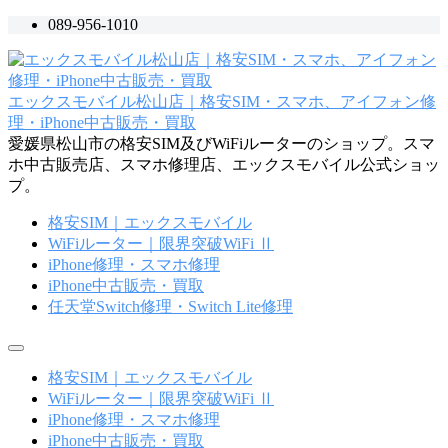
コ
089-956-1010
ン
テ
ン
エックスモバイル松山店｜格安SIM・スマホ、アイフォン修
ツ
理・iPhone中古販売・買取
へ
愛媛県松山市の格安SIM及びWiFiルーターのショップ。スマ
ス
ホ中古販売店、スマホ修理店、エックスモバイル公式ショッ
キ
プ。
ッ
プ
格安SIM｜エックスモバイル
WiFiルーター｜限界突破WiFi Ⅱ
iPhone修理・スマホ修理
iPhone中古販売・買取
任天堂Switch修理・Switch Lite修理
メ
ニ
格安SIM｜エックスモバイル
ュ
WiFiルーター｜限界突破WiFi Ⅱ
ー
iPhone修理・スマホ修理
iPhone中古販売・買取