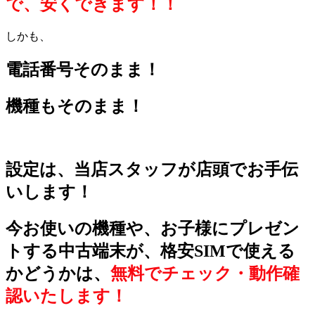
ど
で、安くできます！！
う
しかも、
な
電話番号そのまま！
る？
2019
機種もそのまま！
年
3
月
2
設定は、当店スタッフが店頭でお手伝
日
by
いします！
xmobile
今お使いの機種や、お子様にプレゼン
トする中古端末が、格安SIMで使える
かどうかは、
無料でチェック・動作確
認いたします！