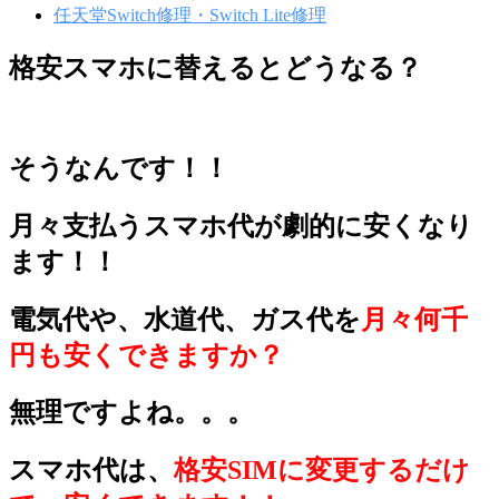
任天堂Switch修理・Switch Lite修理
格安スマホに替えるとどうなる？
格
そうなんです！！
安
ス
月々支払うスマホ代が劇的に安くなり
マ
ます！！
ホ
電気代や、水道代、ガス代を
月々何千
に
円も安くできますか？
替
え
無理ですよね。。。
る
と
スマホ代は、
格安SIMに変更するだけ