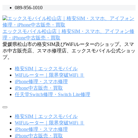
コ
089-956-1010
ン
テ
ン
エックスモバイル松山店｜格安SIM・スマホ、アイフォン修
ツ
理・iPhone中古販売・買取
へ
愛媛県松山市の格安SIM及びWiFiルーターのショップ。スマ
ス
ホ中古販売店、スマホ修理店、エックスモバイル公式ショッ
キ
プ。
ッ
プ
格安SIM｜エックスモバイル
WiFiルーター｜限界突破WiFi Ⅱ
iPhone修理・スマホ修理
iPhone中古販売・買取
任天堂Switch修理・Switch Lite修理
メ
ニ
格安SIM｜エックスモバイル
ュ
WiFiルーター｜限界突破WiFi Ⅱ
ー
iPhone修理・スマホ修理
iPhone中古販売・買取