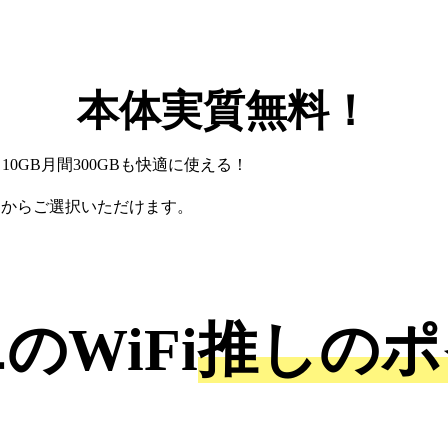
本体実質無料！
10GB月間300GBも快適に使える！
回）からご選択いただけます。
。
のWiFi
推しのポ