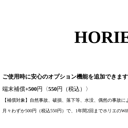
バ
イ
ル
公
HORI
式
代
理
店】
ご使用時に安心のオプション機能を追加できます
2023
年
端末補償
+500
円〈
550
円（税込）〉
10
月
【補償対象】自然事故、破損、落下等、水没、偶然の事故に
30
日
月々わずか500円（税込550円）で、1年間2回までホリエの
by
xmobile