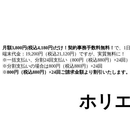
テ
ス
ト
_
月額3,800円(税込4,180円)だけ！契約事務手数料無料！
で、1日
ホ
端末代金：19,200円（税込21,120円）ですが、実質無料に！
リ
※一括支払い、分割24回支払い（800円（税込880円）×24
※分割支払いの場合は800円（税込880円）×24回
エ
※
800円（税込880円）×24回ご請求金額より割引いたします
の
WiFi【エ
ホリエ
ッ
ク
ス
モ