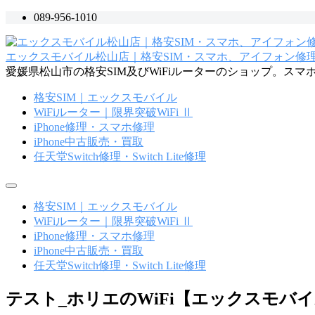
コ
089-956-1010
ン
テ
エックスモバイル松山店｜格安SIM・スマホ、アイフォン修理・
ン
愛媛県松山市の格安SIM及びWiFiルーターのショップ。ス
ツ
へ
格安SIM｜エックスモバイル
ス
WiFiルーター｜限界突破WiFi Ⅱ
キ
iPhone修理・スマホ修理
ッ
iPhone中古販売・買取
プ
任天堂Switch修理・Switch Lite修理
メ
ニ
格安SIM｜エックスモバイル
ュ
WiFiルーター｜限界突破WiFi Ⅱ
ー
iPhone修理・スマホ修理
iPhone中古販売・買取
任天堂Switch修理・Switch Lite修理
テスト_ホリエのWiFi【エックスモバ