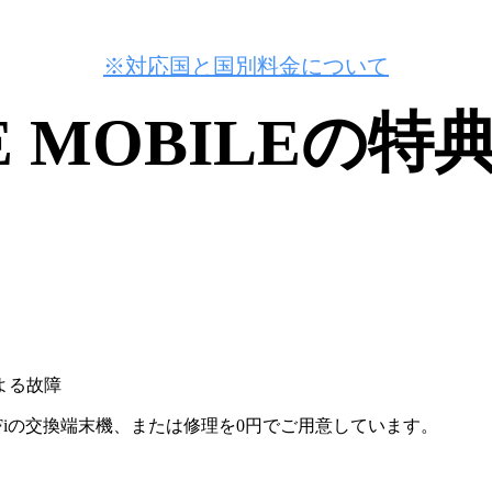
※対応国と国別料金について
E MOBILEの
よる故障
WiFiの交換端末機、または修理を0円でご用意しています。